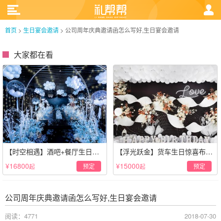
首页
>
生日宴会邀请
>
公司周年庆典邀请函怎么写好,生日宴会邀请
大家都在看
【时空相遇】酒吧+餐厅生日惊
【浮光跃金】货车生日惊喜布置
喜策划·高级感蓝色系
·经典白色系
¥16800
¥15000
预定
预定
起
起
公司周年庆典邀请函怎么写好,生日宴会邀请
阅读：4771
2018-07-30