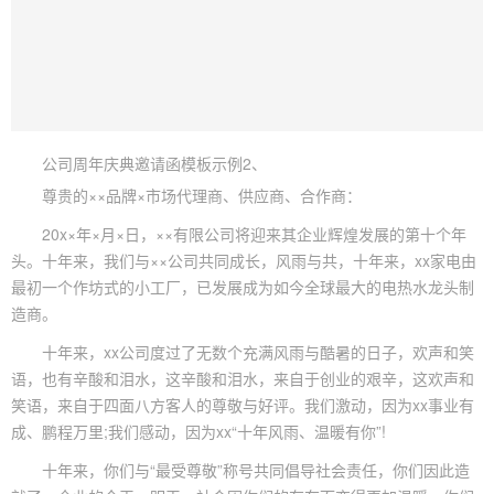
公司周年庆典邀请函模板示例2、
尊贵的××品牌×市场代理商、供应商、合作商：
20x×年×月×日，××有限公司将迎来其企业辉煌发展的第十个年
头。十年来，我们与××公司共同成长，风雨与共，十年来，xx家电由
最初一个作坊式的小工厂，已发展成为如今全球最大的电热水龙头制
造商。
十年来，xx公司度过了无数个充满风雨与酷暑的日子，欢声和笑
语，也有辛酸和泪水，这辛酸和泪水，来自于创业的艰辛，这欢声和
笑语，来自于四面八方客人的尊敬与好评。我们激动，因为xx事业有
成、鹏程万里;我们感动，因为xx“十年风雨、温暖有你”!
十年来，你们与“最受尊敬”称号共同倡导社会责任，你们因此造