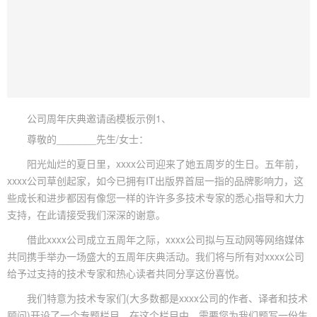
公司周年庆典邀请函模板示例1、
尊敬的_______先生/女士：
阳光灿烂的夏日里，xxxx公司迎来了她五周岁的生日。五年前，
xxxx公司草创起家，如今已拥有IT出版界首屈一指的品牌影响力，这
些成长和进步都因有像您一样的许许多多技术专家的悉心指导和大力
支持，在此请接受我们深深的谢意。
借此xxxx公司成立五周年之际，xxxx公司拟与互动网等网络媒体
共同携手举办一场盛大的五周年庆典活动。我们将与所有对xxxx公司
给予过支持的技术专家和热心读者共同分享这份喜悦。
我们特意为技术专家们(大多数都是xxxx公司的作者、译者和技术
顾问)开设了一个专题栏目。在这个栏目中，需要您为我们题写一份生