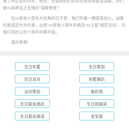
就了xx企业的今天、明天，社会因你们的存在而变得更加温暖，你们
是xx品牌当之无愧的“温暖使者”!
在xx家电十周年大庆典的日子里，我们怀着一棵感恩的心，诚挚
的邀请您作为代表，出席“xx家电
十周年庆典
及“xx之星”颁奖活动”，与
我们同庆公司十周年庆典华诞。
谨此奉邀!
生日布置
生日策划
生日派对
别墅轰趴
派对策划
轰趴馆
生日宴会酒店
生日祝福语
生日宴会邀请
宝宝宴