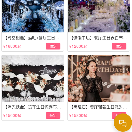
【时空相遇】酒吧+餐厅生日惊
【慵懒午后】餐厅生日表白布置
喜策划·高级感蓝色系
场景·轻奢白色系
¥16800
¥12000
预定
预定
起
起
【浮光跃金】货车生日惊喜布置
【黑曜石】餐厅轻奢生日派对策
·经典白色系
划·黑金风格
¥15000
¥15800
预定
预定
起
起