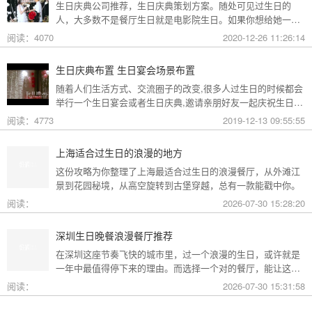
生日庆典公司推荐，生日庆典策划方案。随处可见过生日的
人，大多数不是餐厅生日就是电影院生日。如果你想给她一个
特别的生日方式的话，那今天就赶紧来看看礼帮帮生日策划公
阅读：4070
2020-12-26 11:26:14
司给大家分享的浪漫生日庆典策划方案吧。
生日庆典布置 生日宴会场景布置
随着人们生活方式、交流圈子的改变,很多人过生日的时候都会
举行一个生日宴会或者生日庆典,邀请亲朋好友一起庆祝生日。
无论是在酒店还是在哪个地方办宴会或者庆典都离不开布置,那
阅读：4773
2019-12-13 09:55:55
么生日庆典要怎么布置呢?
上海适合过生日的浪漫的地方
这份攻略为你整理了上海最适合过生日的浪漫餐厅，从外滩江
景到花园秘境，从高空旋转到古堡穿越，总有一款能戳中你。
阅读：
2026-07-30 15:28:20
深圳生日晚餐浪漫餐厅推荐
在深圳这座节奏飞快的城市里，过一个浪漫的生日，或许就是
一年中最值得停下来的理由。而选择一个对的餐厅，能让这一
天从“普通”变成“终生难忘”。无论是俯瞰城市灯火的高空秘境，
阅读：
2026-07-30 15:31:58
还是被鲜花与海风包裹的梦幻露台，深圳从不缺乏仪式感。