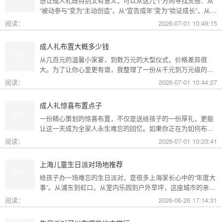
想让成人礼既特别又有意义，可以从这几个方向寻找灵感：从
“被动参与”变为“主动创造”，从“宣告成年”变为“验证成长”，从
“通用模板”变为“个性定制”。
阅读：
2026-07-01 10:49:15
成人礼布置大概多少钱
从几百元的温馨小家宴，到数万元的大型仪式，价格差异很
大。为了让你心里更有谱，我整理了一份从千元到万元级的费
用构成参考，你可以看看哪种更贴合自己的情况。
阅读：
2026-07-01 10:44:27
成人礼惊喜布置点子
一份精心策划的惊喜布置，不仅是送给孩子的一份厚礼，更能
让这一天成为全家人永生难忘的回忆。如果你正在为如何布置
而头疼，不妨收下这份成人礼惊喜布置全攻略，从主题风格到
阅读：
2026-07-01 10:23:41
细节创意，帮你打造一场仪式感爆棚的成年盛典。
上海儿童生日派对场地推荐
给孩子办一场难忘的生日派对，是很多上海家长心中的“年度大
事”。从浦东到虹口，从室内乐园到户外草坪，这座城市的亲子
友好型场地选择越来越丰富。不过场地多了，选择也成了难
阅读：
2026-06-26 17:14:31
题。这份攻略按类型为你盘点了上海热门的儿童生日派对场
地，直接对号入座就行。