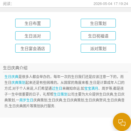
选逻辑和避坑指南，帮你用一份恰到好处的心意，为孩子（或
阅读：
2026-05-04 17:19:24
朋友）的18岁写下最温暖的注脚。
生日布置
生日策划
生日派对
生日祝福语
生日宴会酒店
派对策划
生日庆典介绍
生日庆典
是很多人都会举办的，每年一次的生日我们还是应该注意一下的，而
生日
庆典策划
起来还是有些困难的。从国家的角度来看,生日是计算成年人口的
方式.对于个人来说,人们希望通
过生日
来确知命运.如
宝宝满月
、周岁等,都是孩
子一生中很重要的日子，礼帮帮
生日策划
公司主要为大众提供生日庆典,生日庆
典策划,一
周岁生日
庆典策划,生日庆典,生日庆典策划,生日庆典贺词,生日庆典音
乐,生日庆典图片等策划执行服务.