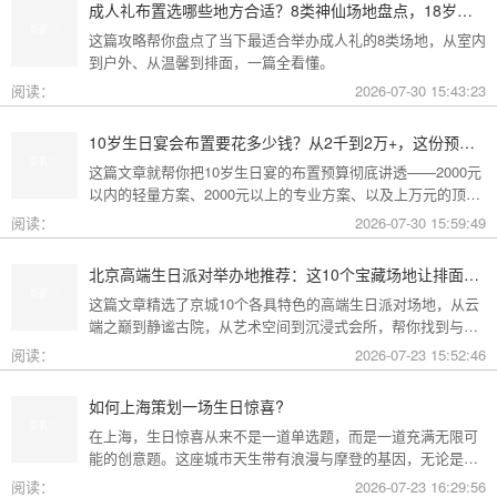
成人礼布置选哪些地方合适？8类神仙场地盘点，18岁的仪式感从选对地方开始
这篇攻略帮你盘点了当下最适合举办成人礼的8类场地，从室内
到户外、从温馨到排面，一篇全看懂。
阅读：
2026-07-30 15:43:23
10岁生日宴会布置要花多少钱？从2千到2万+，这份预算攻略讲透了
这篇文章就帮你把10岁生日宴的布置预算彻底讲透——2000元
以内的轻量方案、2000元以上的专业方案、以及上万元的顶配
方案，一篇全看懂。
阅读：
2026-07-30 15:59:49
北京高端生日派对举办地推荐：这10个宝藏场地让排面与品味兼得
这篇文章精选了京城10个各具特色的高端生日派对场地，从云
端之巅到静谧古院，从艺术空间到沉浸式会所，帮你找到与心
意和预算完美匹配的"那一个"。
阅读：
2026-07-23 15:52:46
如何上海策划一场生日惊喜?
在上海，生日惊喜从来不是一道单选题，而是一道充满无限可
能的创意题。这座城市天生带有浪漫与摩登的基因，无论是外
滩的璀璨夜景，还是梧桐树下的老洋房，都为策划惊喜提供了
阅读：
2026-07-23 16:29:56