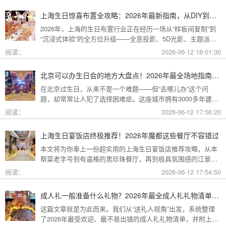
上海生日惊喜布置全攻略：2026年最新指南，从DIY到专业策划一站搞定
2026年，上海的生日布置行业正在经历一场从“样板间复制”到
“沉浸式体验”的全方位升级——全息投影、5D光影、主题派对
套餐层出不穷。本文将为你带来上海生日惊喜布置的2026年最
阅读：
2026-06-12 18:01:30
新全攻略，从低成本DIY到高端定制，从惊喜创意到趋势解
读，让你轻松解锁魔都派对的最高玩法！
北京可以办生日会的地方大盘点！2026年最全场地指南，总有一款适合你
在北京过生日，从来不是一个难题——但“去哪儿办”这个问
题，却常常让人犯了选择困难症。这座城市拥有3000多年建城
史，既有恢弘大气的皇家园林、典雅别致的胡同四合院，也有
阅读：
2026-06-12 17:56:20
摩登时尚的CBD高空餐厅、融合传统与现代的潮人打卡地。无
论你想为长辈办一场体面周到的寿宴，给闺蜜策划一次刷爆朋
上海生日宴饭店终极推荐！2026年魔都这些餐厅不容错过
友圈的派对，还是带小朋友度过一个充满童趣的生日，这篇
本文将为你奉上一份超实用的上海生日宴饭店推荐攻略，从本
2026年北京生日会场地全指南都能帮你找到答案！
帮菜老字号到有逼格的黑珍珠餐厅，再到极具氛围感的江景私
房餐厅，全方位承包你的生日派对需求，相信一定能解决你的
阅读：
2026-06-12 17:54:50
挑选难题！
成人礼一般准备什么礼物？2026年最全成人礼礼物清单：父母、长辈、朋友一篇搞定
这篇文章就是为此而来。我们从“送礼人视角”出发，系统整理
了2026年最受欢迎、最不易出错的成人礼礼物清单，并附上挑