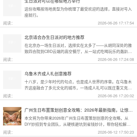
生日派对可以在哪些地方举行
这份攻略按场地类型为你梳理了最受欢迎的选择，直接对号入
座就行。
阅读：
2026-06-26 17:17:54
北京适合办生日派对的地方推荐
在北京办一场生日派对，选择实在太多了——从胡同深处的雅
致四合院到CBD云端的高空餐厅，从一站式吃喝玩乐的轰趴别
墅到充满野趣的京郊草坪。为了让你快速找到最心仪的那一
阅读：
2026-06-26 17:24:08
个，我把不同类型的场地分好了类，直接对号入座就行。
乌鲁木齐成人礼创意推荐
十八岁，是少年时代的句点，也是成人世界的序章。在乌鲁木
齐这座融合了多元文化的城市，一场成人礼可以既庄重又充满
创意。这份攻略为你梳理了从传统仪式到现代派对的多种可
阅读：
2026-06-26 17:20:02
能，希望能帮你找到最独特的那一种。
广州生日布置策划创意全攻略：2026年最新指南，让惊喜成为最难忘的记忆
本文将为你带来2026年广州生日布置策划创意的全攻略，从
DIY妙招到专业团队，从硬核避坑到省钱妙计，帮你轻松解锁
花城派对的最高玩法！
阅读：
2026-06-12 17:50:23