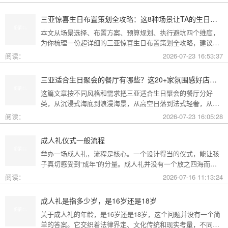
无尽的灵感
三亚惊喜生日布置策划全攻略：这8种场景让TA的生日成为永远难忘的回忆
本文从场景选择、布置方案、预算规划、执行避坑四个维度，
为你梳理一份超详细的三亚惊喜生日布置策划全攻略，建议收
藏备用。
阅读：
2026-07-23 16:53:37
三亚适合生日聚会的餐厅有哪些？这20+家氛围感好店按风格挑，一篇搞定
这篇文章按不同风格和需求把三亚适合生日聚会的餐厅分好
类，从沉浸式海底到浪漫海景，从高空日落到法式轻奢，从热
带庭院到高性价比好店，直接对号入座就行。
阅读：
2026-07-23 16:05:28
成人礼仪式一般流程
举办一场成人礼，流程是核心。一个设计得当的仪式，能让孩
子真切感受到“成年”的分量。成人礼并没有一个放之四海而皆
准的固定模板，它可以根据不同的风格和规模灵活调整。下面
阅读：
2026-07-16 11:13:24
为你梳理了传统、现代和家庭聚会三种主要场景的完整流程，
希望能给你带来启发。
成人礼是指多少岁，是16岁还是18岁
关于成人礼的年龄，是16岁还是18岁，这个问题并没有一个简
单的答案。它交织着法律界定、文化传统和现实考量，不同的