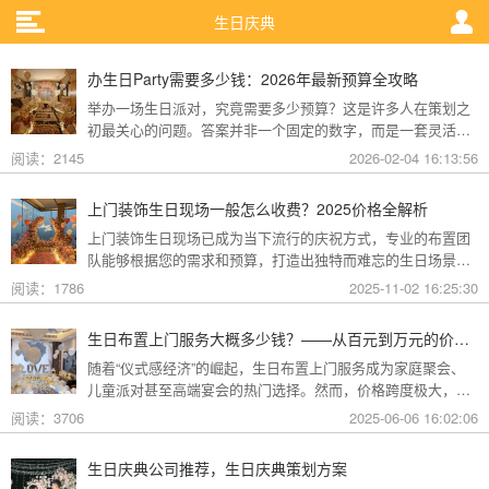
生日庆典
办生日Party需要多少钱：2026年最新预算全攻略
举办一场生日派对，究竟需要多少预算？这是许多人在策划之
初最关心的问题。答案并非一个固定的数字，而是一套灵活的
预算组合拳。从几十元的居家小聚到数万元的豪华盛宴，价格
阅读：2145
2026-02-04 16:13:56
跨度极大。关键在于明确目标、合理分配资源。本文将为您详
细拆解2026年举办生日派对的各项费用构成，提供不同档次的
上门装饰生日现场一般怎么收费？2025价格全解析
预算方案，助您在有限的预算内，办出一场精彩纷呈的生日庆
上门装饰生日现场已成为当下流行的庆祝方式，专业的布置团
典。
队能够根据您的需求和预算，打造出独特而难忘的生日场景。
本文将详细介绍上门生日装饰的收费构成、价格区间及省钱技
阅读：1786
2025-11-02 16:25:30
巧。
生日布置上门服务大概多少钱？——从百元到万元的价格全解析
随着“仪式感经济”的崛起，生日布置上门服务成为家庭聚会、
儿童派对甚至高端宴会的热门选择。然而，价格跨度极大，从
几百元的基础装饰到数万元的沉浸式场景均有覆盖。本文将结
阅读：3706
2025-06-06 16:02:06
合市场调研数据与地域案例，解析影响价格的核心因素与性价
比方案，助您精准匹配需求与预算。
生日庆典公司推荐，生日庆典策划方案