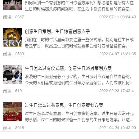
如何策划一个有创意的生日惊喜方案呢？想必这都是所有人在
生日的时候都头疼的问题吧，在生活中制造有创意的惊喜是需
要你精心策划才可以完成的。并且还需要细心安排好这些生日
阅读：2967
2022-07-11 09:24:40
活动的相关细节，只有精心策划才可以让主角玩得开心尽兴，
才会有一个难忘的生日回忆哦。那么创意生日策划方案，生日
创意生日策划，生日惊喜创意点子
活动创意点子有哪些呢？跟着礼帮帮小编一起来看看吧。
我们在平时的生活里面都要注重一些仪式感，特别是在生日或
者是节日，既然是生日的时候就要学会给对方准备些惊喜，这
样子对方才能感受到我们的爱意或者是心意，那么创意生日策
阅读：2589
2022-04-07 16:21:05
划，生日惊喜创意点子有哪些呢？
生日怎么过有仪式感，创意生日派对策划方案
浪漫的生日派对是必不可少的，生日派对应该是自然准备的，
今天的人们喜欢为他们的生日举办家庭聚会，人们应该如何计
划他们的生日聚会呢？接下来我们一起来看看礼帮帮生日策划
阅读：6191
2022-02-23 17:43:41
公司为我们整理的创意生日派对策划方案吧。创意生日派对策
划方案推荐野餐生日聚会，在她不小心找到毯子、篮子和气球
过生日怎么过有意思，生日创意策划方案
去野餐之前。现在大家知道生日怎么过有仪式感了吧！我们看
过生日怎么过有意思，生日创意策划方案。过生日是非常开心
到男孩在大LED屏幕上给女孩做广告或送生日祝福。
的事情，过生日的时候准备一个创意的生日策划方案，让这个
生日过的更有惊喜，更加难忘吧，下面就跟着礼帮帮生日策划
阅读：3016
2021-04-24 10:43:09
公司为大家整理了一些关于过生日怎么过有意思。