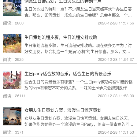
创意生日会策划，生日怎么过的特别一点
生日怎么过的特别一点？不少朋友生日当天都喜欢举办生日宴
会。那么，如何策划一场难忘的生日会呢？总会有那么一个人
记得你的生日，他会费尽心思为你制造生日惊喜和感动，下面
阅读：2800
2020-12-28 11:57:56
就来看看礼帮帮生日策划公司给带大家分享创意生日会策划方
案吧。
生日策划流程步骤，生日流程安排攻略
生日策划流程步骤，生日流程安排攻略。现在很多男生为了讨
好女朋友，都会制造一个充满“心机”的生日惊喜。那么，女朋
友过生日，生日流程策划是怎样的呢？下面礼帮帮生日策划公
阅读：2925
2020-12-28 11:54:37
司就为大家分享浪漫的生日策划流程步骤哦！
生日party适合放的音乐，适合生日的背景音乐
适合生日的背景音乐有哪些？一个生日party成功与否和选择播
放的bgm有着密不可分的关系，一味的土high只会起到反作
用，恰当的生日派对音乐既能烘托气氛也不会喧宾夺主。下面
阅读：26111
2020-12-28 11:53:00
就来看看礼帮帮生日策划公司给大家分享的适合生日的背景音
乐吧。
女朋友生日策划方案，浪漫生日惊喜策划
女朋友生日策划方案，浪漫生日惊喜策划。女朋友生日这天，
如果你能为她筹办一个浪漫的生日Party，创造一份幸福的回
忆。在她生日的时候让她感受到你的爱与关心，一定会非常感
阅读：3371
2020-12-28 11:51:53
动的呢，下面就来看看礼帮帮生日策划公司给大家分享的浪漫