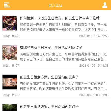
创意生日
如何策划一场创意生日惊喜，创意生日惊喜点子推荐
如何策划一场创意生日惊喜？创意的生日惊喜有很多，不一样
的创意惊喜能够给人带来不一样的惊喜感受，让这个生日过得
更加特别，让今年这个生日有不一样的意义。礼帮帮生日策划
阅读：3826
2023-01-07 14:59:50
公司小编整理了一些关于创意生日惊喜点子推荐的内容，一起
来了解一下吧。
有哪些创意生日方案，生日活动创意点子
有哪些创意生日方案？生日是一年中非常值得期待的日子，是
属于自己的节日，在自己生日的时候会期待朋友为自己准备生
日惊喜，有不一样的创意。礼帮帮生日策划公司小编整理了一
阅读：5197
2023-01-05 15:44:38
些关于生日活动创意点子的内容，一起来看看如何准备生日活
动吧。
创意生日策划方案，生日活动创意点子
当你的女朋友在要过生日的时候，你如何策划一个有创意的生
日惊喜方案，想必这是很多男生都想知道的问题吧，当然了制
造有创意的惊喜总是需要你精心策划才行。这样也需要细心安
阅读：2525
2022-08-09 09:31:39
排好这些生日活动的相关细节。那么创意生日策划方案，生日
活动创意点子有哪些呢？跟着礼帮帮小编一起来了解一下吧。
创意生日策划方案，生日活动创意点子