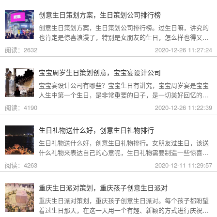
生日惊喜策划方案吧。
创意生日策划方案，生日策划公司排行榜
创意生日策划方案，生日策划公司排行榜。过生日嘛，讲究的
也肯定是惊喜浪漫了，特别是女朋友的生日，怎么样也得又难
忘的瞬间。下面就跟着礼帮帮生日策划公司一起来看看有创意
阅读：2632
2020-12-26 11:27:24
的生日策划方案有哪些，生日策划公司哪家好吧。
宝宝周岁生日策划创意，宝宝宴设计公司
宝宝宴设计公司有哪些？宝宝生日有讲究，宝宝周岁宴是宝宝
人生中第一个生日，是非常重要的日子，是一切美好回忆的开
端，所以一定要引起重视。下面就来看看礼帮帮生日策划公司
阅读：4190
2020-12-26 11:22:39
给大家分享的宝宝周岁生日策划创意方案，以及宝宝宴设计公
司哪家好吧。
生日礼物送什么好，创意生日礼物排行
生日礼物送什么好，创意生日礼物排行。女朋友过生日，该送
什么礼物来表达自己的心意呢，生日礼物需要制造一些惊喜，
不然就不足以让女友感动和留念，那么，送什么生日礼物比较
阅读：4263
2020-12-11 11:29:57
有创意，下面就和礼帮帮生日策划公司一起来看看创意的生日
礼物排行榜吧。
重庆生日派对策划，重庆孩子创意生日派对
重庆生日派对策划，重庆孩子创意生日派对。每个孩子都盼望
着过生日那天，在这一天用一个有趣、新颖的方式进行庆祝，