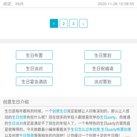
并把孩子成长的过程记录下来，这些细节能让孩子记忆一生，
阅读：3925
2020-11-28 10:58:55
温暖着孩子今后漫长的旅途。所以下面就跟着礼帮帮重庆生日
派对公司一起来看看在重庆有过生日怎么给孩子策划一个创意
的生日派对吧。
1
2
3
>
生日布置
生日策划
生日派对
生日祝福语
生日宴会酒店
派对策划
创意生日介绍
生日是每年都有的时候，一个
创意生日
肯定能够让人印象深刻的，那么让人感
动的
生日创意
有些什么呢？现在很多的年轻人都很喜欢举办
生日party
，而普通
的
生日派对
肯定是满足不了现在的年轻人了，一个有特色的生日party方案简直
是很难得的，今天就跟着小编来看看关于
生日怎么过有创意
,
生日party布置创意
以及创意
生日惊喜
等等相关的内容吧！让你度过一个创意十足的生日哦！