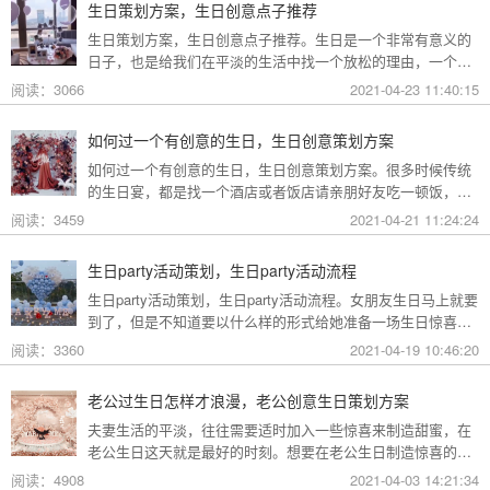
生日策划方案，生日创意点子推荐
生日策划方案，生日创意点子推荐。生日是一个非常有意义的
日子，也是给我们在平淡的生活中找一个放松的理由，一个不
寻常的刺激，在这个特殊的日子到来前，在等待的时候，才会
阅读：3066
2021-04-23 11:40:15
有一个近在咫尺触手可及的小小期盼。下面就跟着礼帮帮生日
策划公司为大家整理了一些关于生日创意点子。
如何过一个有创意的生日，生日创意策划方案
如何过一个有创意的生日，生日创意策划方案。很多时候传统
的生日宴，都是找一个酒店或者饭店请亲朋好友吃一顿饭，这
样过生日未免有些俗套了，想要一个有创意的生日，下面就跟
阅读：3459
2021-04-21 11:24:24
着礼帮帮生日策划公司为大家整理了一些关于生日创意策划方
案。
生日party活动策划，生日party活动流程
生日party活动策划，生日party活动流程。女朋友生日马上就要
到了，但是不知道要以什么样的形式给她准备一场生日惊喜，
其实最经典的生日惊喜莫过于准备一场生日party，下面就跟着
阅读：3360
2021-04-19 10:46:20
礼帮帮生日策划公司为大家整理了一些生日party活动策划。
老公过生日怎样才浪漫，老公创意生日策划方案
夫妻生活的平淡，往往需要适时加入一些惊喜来制造甜蜜，在
老公生日这天就是最好的时刻。想要在老公生日制造惊喜的女
人们，可要抓住机会了。那么你能想到过生日怎样才浪漫吗？
阅读：4908
2021-04-03 14:21:34