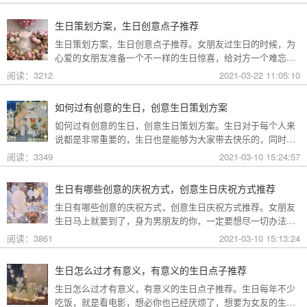
下面就来看看礼帮帮生日策划公司给大家分享的关于老公创意
是生日策划方案吧。
生日策划方案，生日创意点子推荐
生日策划方案，生日创意点子推荐。女朋友过生日的时候，为
心爱的女朋友准备一个不一样的生日惊喜，给对方一个难忘的
生日策划吧，下面就和礼帮帮生日策划公司为大家整理了一些
阅读：3212
2021-03-22 11:05:10
生日的相关内容，一起来了解一下吧。
如何过有创意的生日，创意生日策划方案
如何过有创意的生日，创意生日策划方案。生日对于每个人来
说都是非常重要的，生日也是能够为大家带去快乐的，同时也
是能见证自己成长的，那么，如何过有创意的生日？下面就和
阅读：3349
2021-03-10 15:24:57
礼帮帮生日策划公司为大家整理了一些生日的相关内容，一起
来了解一下吧。
生日有哪些创意的庆祝方式，创意生日庆祝方式推荐
生日有哪些创意的庆祝方式，创意生日庆祝方式推荐。女朋友
生日马上就要到了，身为男朋友的你，一定要想尽一切办法为
你心爱的女生策划一场创意生日惊喜，给她留下一个美好的生
阅读：3861
2021-03-10 15:13:24
日回忆，那么，生日有哪些创意的庆祝方式？下面就和礼帮帮
生日策划公司为大家整理了一些生日的相关内容，一起来了解
生日怎么过才有意义，有意义的生日点子推荐
一下吧。
生日怎么过才有意义，有意义的生日点子推荐。生日每年不少
吃饭，就是看电影，想必你也已经厌烦了，想要为女友的生日