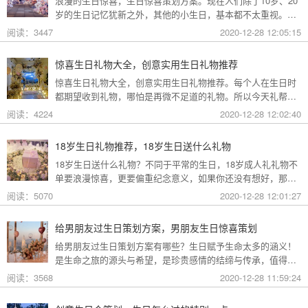
浪漫的生日惊喜，生日惊喜策划方案。现在人们除了10岁、20
岁的生日记忆犹新之外，其他的小生日，基本都不太重视。但
生活的仪式感不能丢掉，今天，礼帮帮生日策划公司就给大家
阅读：3447
2020-12-28 12:05:15
分享几个过生日的惊喜策划方案，一起来看看吧。
惊喜生日礼物大全，创意实用生日礼物推荐
惊喜生日礼物大全，创意实用生日礼物推荐。每个人在生日时
都期望收到礼物，哪怕是再微不足道的礼物。所以今天礼帮帮
生日策划公司就给大家分享在过生日的时候适合送人的创意生
阅读：4224
2020-12-28 12:02:40
日礼物推荐，赶紧来看看吧。
18岁生日礼物推荐，18岁生日送什么礼物
18岁生日送什么礼物？不同于平常的生日，18岁成人礼礼物不
单要浪漫惊喜，更要偏重纪念意义，如果你还没有想好，那不
妨来看看礼帮帮生日策划公司为你推荐的适合18岁生日送的礼
阅读：5070
2020-12-28 12:01:27
物大全。
给男朋友过生日策划方案，男朋友生日惊喜策划
给男朋友过生日策划方案有哪些？生日赋予生命太多的涵义！
是生命之旅的源头与希望，是珍贵感情的结缔与传承，值得纪
念与铭记的美好时光。所以，今天礼帮帮生日策划公司就给大
阅读：3568
2020-12-28 11:59:24
家讲讲给男朋友的生日惊喜策划方案。