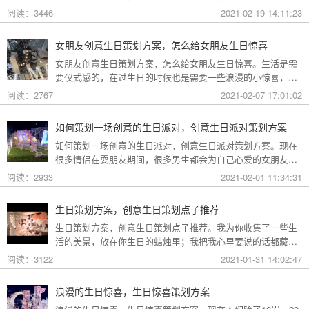
来点创意点子，但是不知道怎么过才有意义，下面就和礼帮帮
阅读：3446
2021-02-19 14:11:23
生日策划公司小编整理了一些生日的相关内容，一起来了解一
下吧。
女朋友创意生日策划方案，怎么给女朋友生日惊喜
女朋友创意生日策划方案，怎么给女朋友生日惊喜。生活是需
要仪式感的，在过生日的时候也是需要一些浪漫的小惊喜，在
女朋友过生日的时候怎么给她一个惊喜的生日呢？下面就和礼
阅读：2767
2021-02-07 17:01:02
帮帮生日策划公司小编整理了一些生日的相关内容，一起来了
解一下吧。
如何策划一场创意的生日派对，创意生日派对策划方案
如何策划一场创意的生日派对，创意生日派对策划方案。现在
很多情侣在耍朋友期间，很多男生都会为自己心爱的女朋友精
心准备一场浪漫的生日派对，但是现在买衣服，吃饭都是out的
阅读：2933
2021-02-01 11:34:31
生日策划方式了，下面就和礼帮帮生日策划公司小编整理了一
些生日的相关内容，一起来了解一下吧。
生日策划方案，创意生日策划点子推荐
生日策划方案，创意生日策划点子推荐。我为你收集了一些生
活的美景，放在你生日的蜡烛里；我把我心里要说的话都藏在
花朵里，让它成为含苞欲放的心愿。生日策划方案有哪些？要
阅读：3122
2021-01-31 14:02:47
想策划一场浪漫的生日派对，创意是必不可少的。下面就和礼
帮帮生日策划公司小编整理了一些生日的相关内容，一起来了
浪漫的生日惊喜，生日惊喜策划方案
解一下吧。