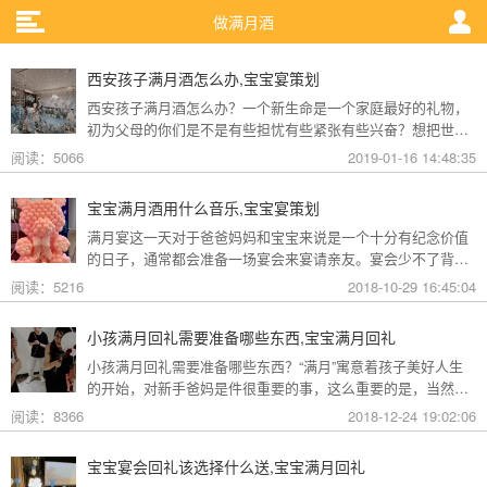
做满月酒
西安孩子满月酒怎么办,宝宝宴策划
西安孩子满月酒怎么办？一个新生命是一个家庭最好的礼物，
初为父母的你们是不是有些担忧有些紧张有些兴奋？想把世间
最好的都给宝宝，想把你们的喜悦分享给所有人，宝宝的满月
阅读：5066
2019-01-16 14:48:35
酒就成为了萦绕在每对父母心尖的意义重大的日子。
宝宝满月酒用什么音乐,宝宝宴策划
满月宴这一天对于爸爸妈妈和宝宝来说是一个十分有纪念价值
的日子，通常都会准备一场宴会来宴请亲友。宴会少不了背景
音乐，而宝宝满月酒用什么音乐合适呢?
阅读：5216
2018-10-29 16:45:04
小孩满月回礼需要准备哪些东西,宝宝满月回礼
小孩满月回礼需要准备哪些东西？“满月”寓意着孩子美好人生
的开始，对新手爸妈是件很重要的事，这么重要的是，当然要
做得体面一点，除了宴请宾客要有礼有节，话说，加份回礼更
阅读：8366
2018-12-24 19:02:06
是能让客人感受到为人父母的诚意呢。
宝宝宴会回礼该选择什么送,宝宝满月回礼