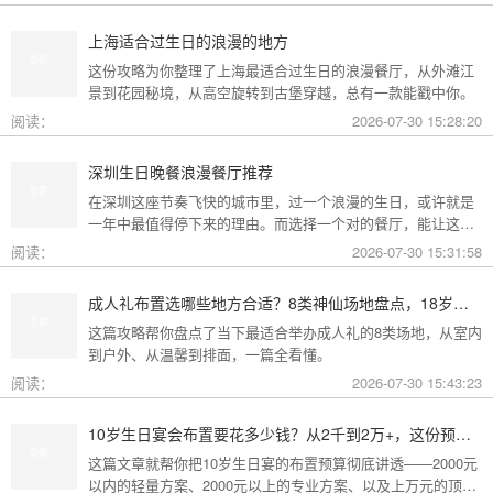
的房间里竖直抱起来，小宝宝会睁开眼睛看。下面是好派满月
宴策划整理的宝宝满月宴照顾宝宝四个方法，一起来看看吧！
上海适合过生日的浪漫的地方
这份攻略为你整理了上海最适合过生日的浪漫餐厅，从外滩江
景到花园秘境，从高空旋转到古堡穿越，总有一款能戳中你。
阅读：
2026-07-30 15:28:20
深圳生日晚餐浪漫餐厅推荐
在深圳这座节奏飞快的城市里，过一个浪漫的生日，或许就是
一年中最值得停下来的理由。而选择一个对的餐厅，能让这一
天从“普通”变成“终生难忘”。无论是俯瞰城市灯火的高空秘境，
阅读：
2026-07-30 15:31:58
还是被鲜花与海风包裹的梦幻露台，深圳从不缺乏仪式感。
成人礼布置选哪些地方合适？8类神仙场地盘点，18岁的仪式感从选对地方开始
这篇攻略帮你盘点了当下最适合举办成人礼的8类场地，从室内
到户外、从温馨到排面，一篇全看懂。
阅读：
2026-07-30 15:43:23
10岁生日宴会布置要花多少钱？从2千到2万+，这份预算攻略讲透了
这篇文章就帮你把10岁生日宴的布置预算彻底讲透——2000元
以内的轻量方案、2000元以上的专业方案、以及上万元的顶配