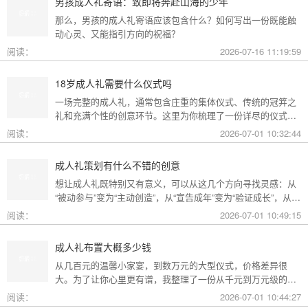
男孩成人礼寄语：致即将奔赴山海的少年
那么，男孩的成人礼寄语应该包含什么？如何写出一份既能触
动心灵、又能指引方向的祝福？
阅读：
2026-07-16 11:19:59
18岁成人礼需要什么仪式吗
一场完整的成人礼，通常包含庄重的集体仪式、传统的冠笄之
礼和充满个性的创意环节。这里为你梳理了一份详尽的仪式清
单。
阅读：
2026-07-01 10:32:44
成人礼策划有什么不错的创意
想让成人礼既特别又有意义，可以从这几个方向寻找灵感：从
“被动参与”变为“主动创造”，从“宣告成年”变为“验证成长”，从
“通用模板”变为“个性定制”。
阅读：
2026-07-01 10:49:15
成人礼布置大概多少钱
从几百元的温馨小家宴，到数万元的大型仪式，价格差异很
大。为了让你心里更有谱，我整理了一份从千元到万元级的费
用构成参考，你可以看看哪种更贴合自己的情况。
阅读：
2026-07-01 10:44:27