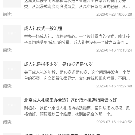
这篇文章按不同风格和需求把三亚适合生日聚会的餐厅分好
类，从沉浸式海底到浪漫海景，从高空日落到法式轻奢，从热
带庭院到高性价比好店，直接对号入座就行。
阅读：
2026-07-23 16:05:28
成人礼仪式一般流程
举办一场成人礼，流程是核心。一个设计得当的仪式，能让孩
子真切感受到“成年”的分量。成人礼并没有一个放之四海而皆
准的固定模板，它可以根据不同的风格和规模灵活调整。下面
阅读：
2026-07-16 11:13:24
为你梳理了传统、现代和家庭聚会三种主要场景的完整流程，
希望能给你带来启发。
成人礼是指多少岁，是16岁还是18岁
关于成人礼的年龄，是16岁还是18岁，这个问题并没有一个简
单的答案。它交织着法律界定、文化传统和现实考量，不同的
角度会指向不同的答案。
阅读：
2026-07-16 11:27:48
北京成人礼哪里办合适？这份场地挑选指南请收好
别担心，这份北京成人礼场地挑选指南，帮你从场地规模、风
格偏好、预算规划三个维度，找到最适合的那一个。
阅读：
2026-07-16 11:40:52