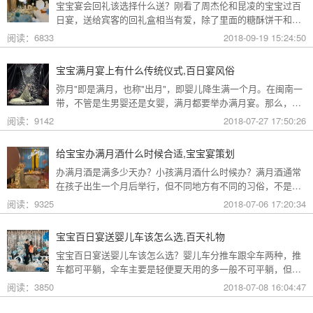
宝宝宴会回礼该选择什么送？刚看了周杰伦和昆凌的宝宝过百
日宴，送给宾客的回礼盒相当有爱，除了里面的糖酥饼干和一
瓶酒，盒子的设置也很有心，宝宝的小脚丫让人心中暖暖的。
阅读：6833
2018-09-19 15:24:50
今天，小编就来探讨一下，我们在过宝宝的百日宴时，应该为
宾客准备什么样的回礼？
宝宝满月宴上有什么传统仪式,百日宴风俗
弥月"即是满月，也称"出月"，即婴儿降生满一个月。在闽南一
带，不管是生男婴还是女婴，满月都要举办满月宴。那么，在
闽南宝宝满月宴上有什么传统仪式呢?
阅读：9142
2018-07-27 17:50:26
给宝宝办满月酒什么时候合适,宝宝宴策划
办满月酒是满多少天办？小孩满月酒什么时候办？满月酒通常
在孩子出生一个月后举行，但不同地方有不同的习俗，不是必
须满1个月就摆酒。有的地方在宝宝降临后的第3天或者9天或
阅读：9325
2018-07-06 17:20:34
者12天摆满月酒，也有的地方等到满两个月以后再办满月酒，
都是可以的。
宝宝百日宴送婴儿车该怎么选,百天礼物
宝宝百日宴送婴儿车该怎么选？婴儿车分推车跟伞车两种，推
车都可平躺，伞车主要是轻便夏天用的多一般不可平躺，但也
有些是可平躺的。如果宝宝刚出生的话肯定要选择可平躺的，
阅读：3850
2018-07-08 16:04:47
避震效果好的。一般情况下比较轻便的婴儿车避震效果相对来
说就要差些。下面是小编整理的宝宝婴儿车挑选技巧，一起来