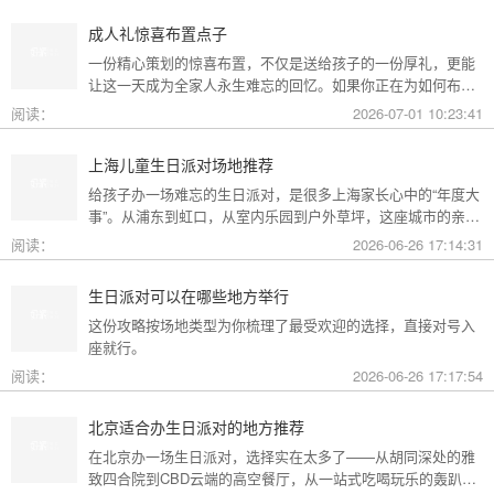
成人礼惊喜布置点子
一份精心策划的惊喜布置，不仅是送给孩子的一份厚礼，更能
让这一天成为全家人永生难忘的回忆。如果你正在为如何布置
而头疼，不妨收下这份成人礼惊喜布置全攻略，从主题风格到
阅读：
2026-07-01 10:23:41
细节创意，帮你打造一场仪式感爆棚的成年盛典。
上海儿童生日派对场地推荐
给孩子办一场难忘的生日派对，是很多上海家长心中的“年度大
事”。从浦东到虹口，从室内乐园到户外草坪，这座城市的亲子
友好型场地选择越来越丰富。不过场地多了，选择也成了难
阅读：
2026-06-26 17:14:31
题。这份攻略按类型为你盘点了上海热门的儿童生日派对场
地，直接对号入座就行。
生日派对可以在哪些地方举行
这份攻略按场地类型为你梳理了最受欢迎的选择，直接对号入
座就行。
阅读：
2026-06-26 17:17:54
北京适合办生日派对的地方推荐
在北京办一场生日派对，选择实在太多了——从胡同深处的雅
致四合院到CBD云端的高空餐厅，从一站式吃喝玩乐的轰趴别