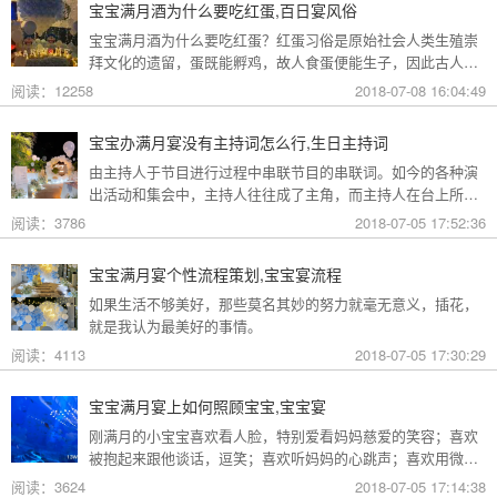
宝宝满月酒为什么要吃红蛋,百日宴风俗
看看吧~
宝宝满月酒为什么要吃红蛋？红蛋习俗是原始社会人类生殖崇
拜文化的遗留，蛋既能孵鸡，故人食蛋便能生子，因此古人每
以“鸡子”代称鸡蛋。这种基于对鸡蛋功能的认识而形成的思
阅读：12258
2018-07-08 16:04:49
路，可以从一系列具体的行为方式中寻绎出来。下面是好派整
理的宝宝满月酒红蛋习俗解读，一起来看看吧~
宝宝办满月宴没有主持词怎么行,生日主持词
由主持人于节目进行过程中串联节目的串联词。如今的各种演
出活动和集会中，主持人往往成了主角，而主持人在台上所表
演的主持词，则是集会的灵魂之所在。那么宝宝的宴会上怎么
阅读：3786
2018-07-05 17:52:36
能少了主持词呢？
宝宝满月宴个性流程策划,宝宝宴流程
如果生活不够美好，那些莫名其妙的努力就毫无意义，插花，
就是我认为最美好的事情。
阅读：4113
2018-07-05 17:30:29
宝宝满月宴上如何照顾宝宝,宝宝宴
刚满月的小宝宝喜欢看人脸，特别爱看妈妈慈爱的笑容；喜欢
被抱起来跟他谈话，逗笑；喜欢听妈妈的心跳声；喜欢用微
笑、皱鼻、伸舌或挣扎表示欢迎、讨厌和拒绝；当在光线微暗
阅读：3624
2018-07-05 17:14:38