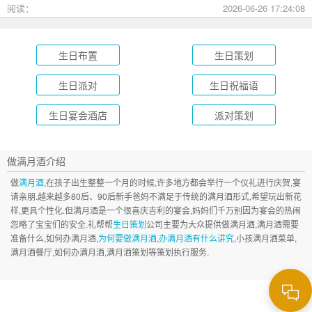
墅到充满野趣的京郊草坪。为了让你快速找到最心仪的那一
阅读：
2026-06-26 17:24:08
个，我把不同类型的场地分好了类，直接对号入座就行。
生日布置
生日策划
生日派对
生日祝福语
生日宴会酒店
派对策划
做满月酒介绍
做
满月酒
,在孩子出生整整一个月的时候,许多地方都会举行一个仪礼进行庆贺,宴
请亲朋.越来越多80后、90后新手爸妈不满足于传统的满月酒形式,希望玩出新花
样,更具个性化.但满月酒是一个很喜庆吉利的宴会,妈妈们千万别因为宴会的热闹
忽略了宝宝们的安全.礼帮帮
生日策划
公司主要为大众提供做满月酒,满月酒需要
准备什么,如何办满月酒,
为何要做满月酒
,
办满月酒有什么讲究
,小孩满月酒菜单,
满月酒餐厅,如何办满月酒,满月酒策划等策划执行服务.