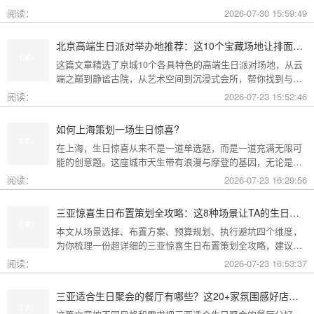
方案，一篇全看懂。
阅读：
2026-07-30 15:59:49
北京高端生日派对举办地推荐：这10个宝藏场地让排面与品味兼得
这篇文章精选了京城10个各具特色的高端生日派对场地，从云
端之巅到静谧古院，从艺术空间到沉浸式会所，帮你找到与心
意和预算完美匹配的"那一个"。
阅读：
2026-07-23 15:52:46
如何上海策划一场生日惊喜?
在上海，生日惊喜从来不是一道单选题，而是一道充满无限可
能的创意题。这座城市天生带有浪漫与摩登的基因，无论是外
滩的璀璨夜景，还是梧桐树下的老洋房，都为策划惊喜提供了
阅读：
2026-07-23 16:29:56
无尽的灵感
三亚惊喜生日布置策划全攻略：这8种场景让TA的生日成为永远难忘的回忆
本文从场景选择、布置方案、预算规划、执行避坑四个维度，
为你梳理一份超详细的三亚惊喜生日布置策划全攻略，建议收
藏备用。
阅读：
2026-07-23 16:53:37
三亚适合生日聚会的餐厅有哪些？这20+家氛围感好店按风格挑，一篇搞定