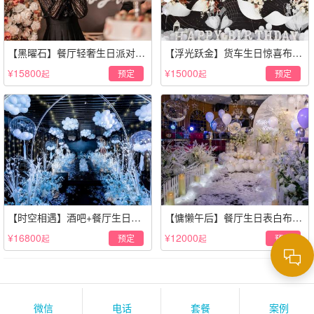
【黑曜石】餐厅轻奢生日派对策
【浮光跃金】货车生日惊喜布置
划·黑金风格
·经典白色系
¥15800
¥15000
预定
预定
起
起
【时空相遇】酒吧+餐厅生日惊
【慵懒午后】餐厅生日表白布置
喜策划·高级感蓝色系
场景·轻奢白色系
¥16800
¥12000
预定
预定
起
起
微信
电话
套餐
案例
>