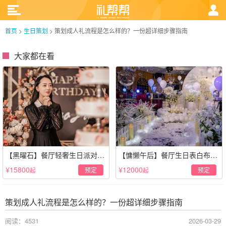
首页
>
生日策划
>
策划成人礼流程是怎么样的？一份超详细步骤指南
大家都在看
【黑曜石】餐厅轻奢生日派对策
【慵懒午后】餐厅生日表白布置
划·黑金风格
场景·轻奢白色系
¥15800
¥12000
预定
预定
起
起
策划成人礼流程是怎么样的？一份超详细步骤指南
阅读：4531
2026-03-29