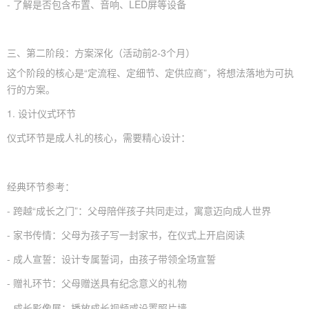
- 了解是否包含布置、音响、LED屏等设备
三、第二阶段：方案深化（活动前2-3个月）
这个阶段的核心是“定流程、定细节、定供应商”，将想法落地为可执
行的方案。
1. 设计仪式环节
仪式环节是成人礼的核心，需要精心设计：
经典环节参考：
- 跨越“成长之门”：父母陪伴孩子共同走过，寓意迈向成人世界
- 家书传情：父母为孩子写一封家书，在仪式上开启阅读
- 成人宣誓：设计专属誓词，由孩子带领全场宣誓
- 赠礼环节：父母赠送具有纪念意义的礼物
- 成长影像展：播放成长视频或设置照片墙