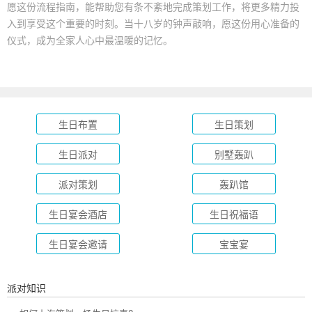
愿这份流程指南，能帮助您有条不紊地完成策划工作，将更多精力投
入到享受这个重要的时刻。当十八岁的钟声敲响，愿这份用心准备的
仪式，成为全家人心中最温暖的记忆。
生日布置
生日策划
生日派对
别墅轰趴
派对策划
轰趴馆
生日宴会酒店
生日祝福语
生日宴会邀请
宝宝宴
派对知识