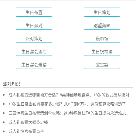
生日布置
生日策划
生日派对
别墅轰趴
派对策划
轰趴馆
生日宴会酒店
生日祝福语
生日宴会邀请
宝宝宴
派对知识
成人礼布置选哪些地方合适？8类神仙场地盘点，18岁的仪式感从选对地方开始
10岁生日宴会布置要花多少钱？从2千到2万+，这份预算攻略讲透了
三亚惊喜生日布置策划全攻略：这8种场景让TA的生日成为永远难忘的回忆
成人礼布置大概多少钱
成人礼惊喜布置点子