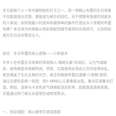
生日是每个人一年中最特别的日子之一，而一场精心布置的生日场景
不仅能营造仪式感，更能成为难忘的回忆。对于预算有限或时间紧张
的人来说，如何用最少的成本和最简单的操作打造出令人惊艳的布置
效果？本文将为你揭秘从色彩搭配到细节装饰的实用技巧，让你轻松
成为生日
派对策划
达人。
前言：
生日布置
的核心逻辑——少即是多
许多人在布置生日场景时容易陷入“堆砌元素”的误区，认为气球越
多、装饰越复杂就越热闹。然而，过度装饰反而会让空间显得杂乱，
甚至掩盖了生日主角的光芒。真正的精致布置应遵循“少而精”原则：
通过主题色系统一视觉、用3-4种核心元素重复出现、重点区域重点打
造。例如，选择马卡龙色系气球搭配流苏彩带，既能营造清新氛围，
又能通过拱门或云朵造型形成视觉焦点。
一、色彩搭配：用心理学打造氛围感