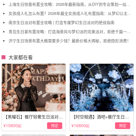
上海生日惊喜布置全攻略：2026年最新指南，从DIY到专业策划一站搞定
女孩成人礼怎么布置？2026年最全女孩成人礼布置指南：从梦幻公主风到酷飒个性范，打造专属她的成年盛典
南京生日派对布置全攻略 | 打造专属梦幻生日派对的绝佳指南
青岛生日宴布置攻略：打造海景风与梦幻派的完美派对，拒绝千篇一律！
济宁生日场景布置大概需要多少钱？最新价格大揭秘，拒绝隐形消费！
大家都在看
【黑曜石】餐厅轻奢生日派对策
【时空相遇】酒吧+餐厅生日惊
划·黑金风格
喜策划·高级感蓝色系
¥15800
¥16800
预定
预定
起
起