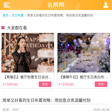
首页
>
生日布置
>
简单又好看的生日布置攻略：用创意点亮温馨时刻
大家都在看
【黑曜石】餐厅轻奢生日派对策
【慵懒午后】餐厅生日表白布置
划·黑金风格
场景·轻奢白色系
¥15800
¥12000
预定
预定
起
起
简单又好看的生日布置攻略：用创意点亮温馨时刻
阅读：3047
2025-06-06