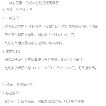
二、核心元素：低成本也能打造高级感
1. 气球：性价比之王
& 进阶玩法：
- 透明波波球内置羽毛/亮片，搭配乳胶气球组成高低错落的气球链；
- 用长条气球固定造型，制作数字气球立柱或拱门；
- 气球充气后冷藏可延长漂浮时间3-5小时。
& 成本控制：
- 网购马卡龙色系气球套装（含打气筒）均价约0.5元/个；
- 定制数字铝膜气球（如“18”“HBD”）单价10-20元，可重复使用。
2. 灯光：氛围催化剂
& 必选清单：
- 暖光串灯：绕在窗帘、绿植或家具边缘，打造星光效果；