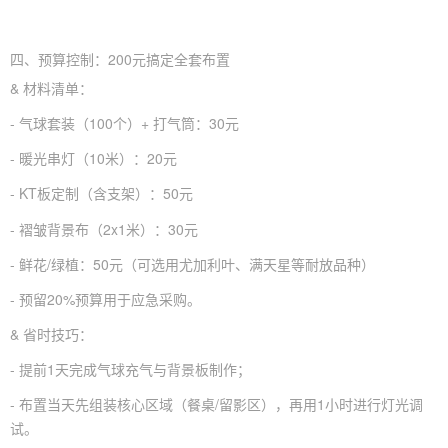
四、预算控制：200元搞定全套布置
& 材料清单：
- 气球套装（100个）+ 打气筒：30元
- 暖光串灯（10米）：20元
- KT板定制（含支架）：50元
- 褶皱背景布（2x1米）：30元
- 鲜花/绿植：50元（可选用尤加利叶、满天星等耐放品种）
- 预留20%预算用于应急采购。
& 省时技巧：
- 提前1天完成气球充气与背景板制作；
- 布置当天先组装核心区域（餐桌/留影区），再用1小时进行灯光调
试。