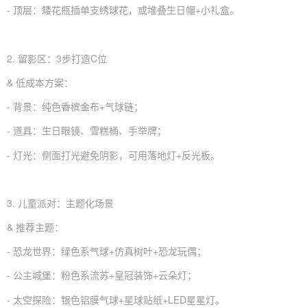
- 顶层：矮花瓶插单支绣球花，或堆叠生日帽+小礼盒。
2. 留影区：3步打造C位
& 低成本方案：
- 背景：纯色香槟金布+气球链；
- 道具：生日眼镜、雪糕桶、手举牌；
- 灯光：侧面打光避免阴影，可用落地灯+反光板。
3.
儿童派对
：主题化场景
& 推荐主题：
- 恐龙世界：绿色系气球+仿真树叶+恐龙玩偶；
- 公主城堡：粉色系流苏+皇冠装饰+云朵灯；
- 太空探险：银色铝膜气球+星球贴纸+LED星星灯。