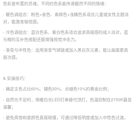
色彩是布置的灵魂，不同的色系能传递截然不同的情绪：
- 暖色调组合：粉色+金色、香槟色+浅橘色系适合儿童或女性主题派
对，能激发愉悦感。
- 冷色调组合：蓝白色系、紫白色系适合追求高级感的成人派对，蓝
与橙的互补色搭配还能增强视觉冲击力。
- 渐变与中性色：运用渐变气球链或加入黑白灰元素，能让画面更具
层次感。
& 实操技巧：
- 确定主色占比60%、辅色30%、点缀色10%的黄金比例；
- 自然光不足时，用暖白光LED灯串替代顶灯，色温控制在2700K最显
温馨；
- 避免高饱和度颜色直接碰撞，可通过降低明度或加入中性色过渡。