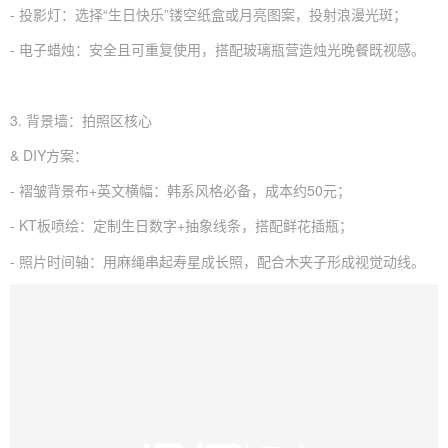
- 投影灯：选择“生日快乐”镂空纸盒或月亮图案，投射浪漫光斑；
- 电子蜡烛：安全且可重复使用，搭配玻璃瓶营造烛光晚餐既视感。
3. 背景墙：拍照区核心
& DIY方案：
- 褶皱背景布+英文横幅：韩系风格必备，成本约50元；
- KT板喷绘：定制生日数字+抽象线条，搭配鲜花插瓶；
- 照片时间轴：用麻绳串起寿星成长照，配合木夹子形成视觉动线。